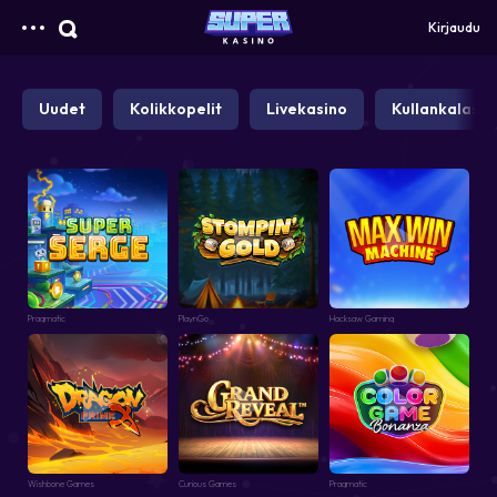
Kirjaudu
Uudet
Kolikkopelit
Livekasino
Kullankalasta
Pragmatic
PlaynGo
Hacksaw Gaming
Wishbone Games
Curious Games
Pragmatic