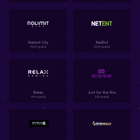
Nolimit City
NetEnt
100+ peliä
100+ peliä
Relax
Just for the Win
90+ peliä
30+ peliä