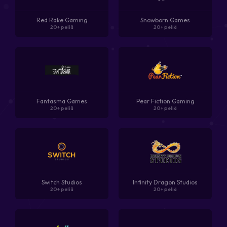
Red Rake Gaming
Snowborn Games
20+ peliä
20+ peliä
Fantasma Games
Pear Fiction Gaming
20+ peliä
20+ peliä
Switch Studios
Infinity Dragon Studios
20+ peliä
20+ peliä