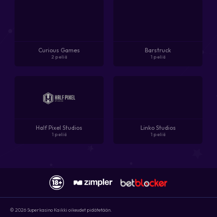
Curious Games
Barstruck
2 peliä
1 peliä
Half Pixel Studios
Linko Studios
1 peliä
1 peliä
© 2026 Superkasino Kaikki oikeudet pidätetään.