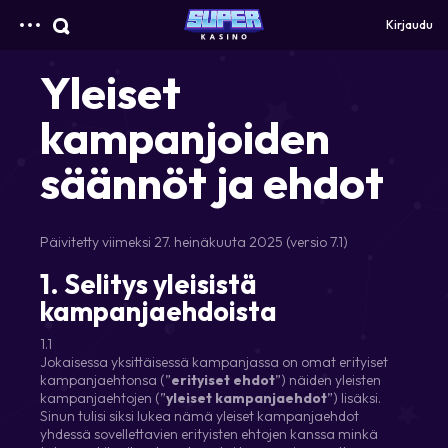
Kirjaudu
Yleiset
kampanjoiden
säännöt ja ehdot
Päivitetty viimeksi 27. heinäkuuta 2025 (versio 7.1)
1.
Selitys yleisistä
kampanjaehdoista
1.1
Jokaisessa yksittäisessä kampanjassa on omat erityiset
kampanjaehtonsa (”
erityiset ehdot
”) näiden yleisten
kampanjaehtojen (”
yleiset kampanjaehdot
”) lisäksi.
Sinun tulisi siksi lukea nämä yleiset kampanjaehdot
yhdessä sovellettavien erityisten ehtojen kanssa minkä