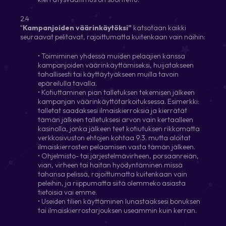
2.4
“
Kampanjoiden väärinkäytöksi”
katsotaan kaikki
seuraavat pelitavat, rajoittumatta kuitenkaan vain näihin:
• Toimiminen yhdessä muiden pelaajien kanssa
kampanjoiden väärinkäyttämiseksi, huijatakseen
tahallisesti tai käyttäytyäkseen muilla tavoin
epäreilulla tavalla.
• Kotiuttaminen pian talletuksen tekemisen jälkeen
kampanjan väärinkäyttötarkoituksessa. Esimerkki:
talletat saadaksesi ilmaiskierroksia ja kierrätät
tämän jälkeen talletuksesi arvon vain kertaalleen
kasinolla, jonka jälkeen teet kotiutuksen rikkomatta
verkkosivuston ehtojen kohtaa 9.3. mutta aloitat
ilmaiskierrosten pelaamisen vasta tämän jälkeen.
• Ohjelmisto- tai järjestelmävirheen, porsaanreiän,
vian, virheen tai haitan hyödyntäminen missä
tahansa pelissä, rajoittumatta kuitenkaan vain
peleihin, ja riippumatta siitä olemmeko asiasta
tietoisia vai emme.
• Useiden tilien käyttäminen lunastaaksesi bonuksen
tai ilmaiskierrostarjouksen useammin kuin kerran.