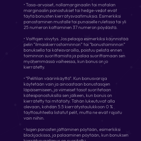
• Tasa-arvoiset, nollamarginaalin tai matalan
marginaalin panostukset tai hedge-vedot eivät
täytä bonusten kierrätysvaatimuksia. Esimerkiksi
panostaminen mustalle tai punaiselle ruletissa tai yli
25 numeron kattaminen 37 numeron pöydästä.
• Voittojen viivytys. Jos pelaaja esimerkiksi käynnistää
pelin “ilmaiskierrostoiminnon” tai “bonustoiminnon”
bonuksella tai käteisvaroilla, poistuu pelistä ennen
toiminnon suorittamista ja palaa suorittamaan sen
myöhemmässä vaiheessa, kun bonus on jo
kierrätetty.
• “Pelitilan väärinkäyttö”. Kun bonusvaroja
käytetään vain ja ainoastaan bonustasojen
läpäisemiseen, ja viimeiset tasot suoritetaan
käteispanostuksilla sen jälkeen, kun bonus on
kierrätetty tai mitätöity. Tähän lukeutuvat alla
olevaan, kohdan 5.5 kierrätystaulukkoon 0 %
täyttösuhteella listatut pelit, mutta ne eivät rajoitu
vain niihin.
• Isojen panosten jättäminen pöytään, esimerkiksi
blackjackissa, ja palaaminen pöytään, kun bonuksen
kierrätysvaatimus on suoritettu.