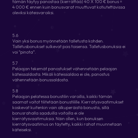
tämän täytyy panostaa (kierrättää) 40 X 100 € bonus =
4 000 € ennen kuin bonusvarat muuttuvat kotiutettavissa
oleviksi käteisvaroiksi.
5.6
Vain yksi bonus myönnetään talletusta kohden.
Talletusbonukset sulkevat pois toisensa. Talletusbonuksia ei
voi “pinota”.
5.7
Pelaajan tekemät panostukset vähennetään pelaajan
käteissaldosta. Mikäli käteissaldoa ei ole, panostus
vähennetään bonussaldosta.
5.8
Pelaajan pelatessa bonustilin varoilla, kaikki tämän
saamat voitot tilitetään bonustilille. Kierrätysvaatimukset
koskevat kuitenkin vain alkuperäistä bonusta, sillä
bonusrahalla saaduilla voitoilla ei ole
kierrätysvaatimuksia. Näin ollen, kun bonuksen
kierrätysvaatimus on täytetty, kaikki rahat muunnetaan
käteiseksi.