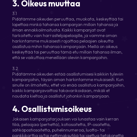
3. Oikeus muuttaa
3.1
Pidätämme oikeuden peruuttaa, muokata, keskeyttää tai
lopettaa minkä tahansa kampanjan milloin tahansa ja
ilman ennakkoilmoitusta. Kaikki kampanjat ovat
tarkoitettu vain harrastelijapelaajille, ja voimme oman
harkintamme mukaisesti rajoittaa pelaajien oikeutta
osallistua mihin tahansa kampanjaan. Meillä on oikeus
keskeyttää tai peruuttaa tämä etu milloin tahansa ilman,
että se vaikuttaa meneillään oleviin kampanjoihin.
3.2
Pidätämme oikeuden estää osallistumisesi kaikkiin tuleviin
kampanjoihin, täysin oman harkintamme mukaisesti. Kun
sinulle on ilmoitettu, ettet voi enää osallistua kampanjoihin,
kaikki kampanjavoittosi takavarikoidaan, mikäli et
noudata kieltoa ja osallistut johonkin kampanjaan.
4. Osallistumisoikeus
Jokaisen kampanjatarjouksen voi lunastaa vain kerran
tiliä, pelaajaa (perhettä), kotiosoitetta, IP-osoitetta,
sähköpostiosoitetta, puhelinnumeroa, luotto- tai
pankkikorttia ja/tai nettimaksutiliä tai jaettua tietokonetta