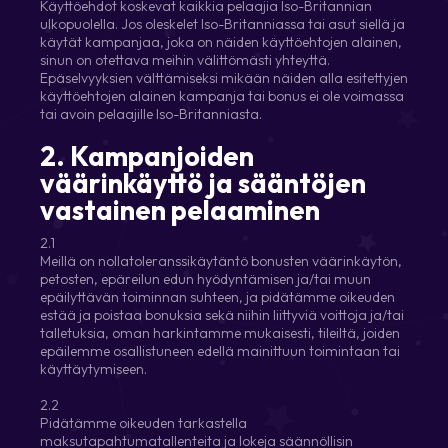
Käyttöehdot koskevat kaikkia pelaajia Iso-Britannian
ulkopuolella. Jos oleskelet Iso-Britanniassa tai asut siellä ja
käytät kampanjaa, joka on näiden käyttöehtojen alainen,
sinun on otettava meihin välittömästi yhteyttä.
Epäselvyyksien välttämiseksi mikään näiden alla esitettyjen
käyttöehtojen alainen kampanja tai bonus ei ole voimassa
tai avoin pelaajille Iso-Britanniasta.
2. Kampanjoiden
väärinkäyttö ja sääntöjen
vastainen pelaaminen
2.1
Meillä on nollatoleranssikäytäntö bonusten väärinkäytön,
petosten, epäreilun edun hyödyntämisen ja/tai muun
epäilyttävän toiminnan suhteen, ja pidätämme oikeuden
estää ja poistaa bonuksia sekä niihin liittyviä voittoja ja/tai
talletuksia, oman harkintamme mukaisesti, tileiltä, joiden
epäilemme osallistuneen edellä mainittuun toimintaan tai
käyttäytymiseen.
2.2
Pidätämme oikeuden tarkastella
maksutapahtumatallenteita ja lokeja säännöllisin