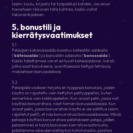
(esim. koulu, kirjasto tai työpaikka) kohden. Jos sinun
havaitaan rikkovan tätä kohtaa, kaikki voitot
takavarikoidaan.
5. bonustili ja
kierrätysvaatimukset
5.1
Pelaajan kokonaissaldo koostuu käteistilin saldosta
(‘
käteissaldo
’) ja bonustilin saldosta (‘
bonussaldo
’).
Kaikki tallettamasi varat siirtyvät käteissaldoosi. Varat,
jotka saat bonuksena, suorittaessasi tiettyjä tehtäviä,
maksetaan bonussaldoosi.
5.2
Pelaajalle voidaan tarjota eri tyyppisiä bonuksia, joiden
käyttö on rajoitettu vain tiettyihin pelityyppeihin, kuten
esimerkiksi vain kolikkopeleihin. Kun avaat pelin, jossa voit
käyttää bonusrahaa, näet tämän bonussaldossasi. Kun
avaat pelin, jossa bonusrahan käyttö ei ole sallittua (esim.
rajoitetut pelit), et näe bonusrahaa bonussaldossasi. Mikäli
pelaaja käyttää bonusrahaa pelatakseen pelejä, joiden
pelaaminen ei täytä bonuksen kierrätysvaatimusta,
pidätämme oikeuden kieltäytyä kotiutuksista, poistaa