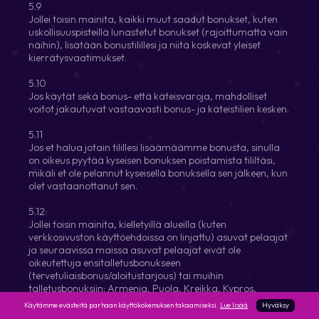
5.9
Jollei toisin mainita, kaikki muut saadut bonukset, kuten
uskollisuuspisteillä lunastetut bonukset (rajoittumatta vain
näihin), lisätään bonustilillesi ja niitä koskevat yleiset
kierrätysvaatimukset.
5.10
Jos käytät sekä bonus- että käteisvaroja, mahdolliset
voitot jakautuvat vastaavasti bonus- ja käteistilien kesken.
5.11
Jos et halua jotain tilillesi lisäämäämme bonusta, sinulla
on oikeus pyytää kyseisen bonuksen poistamista tililtäsi,
mikäli et ole pelannut kyseisellä bonuksella sen jälkeen, kun
olet vastaanottanut sen.
5.12
Jollei toisin mainita, kielletyillä alueilla (kuten
verkkosivuston käyttöehdoissa on linjattu) asuvat pelaajat
ja seuraavissa maissa asuvat pelaajat eivät ole
oikeutettuja ensitalletusbonukseen
(tervetuliaisbonus/aloitustarjous) tai muihin
talletusbonuksiin: Armenia, Puola, Kreikka, Kypros,
Unkari, Kroatia, Ukraina, Venäjä, Tšekki, Slovakia,
Käytämme evästeitä parhaan käyttökokemuksen takaamiseksi.
Lue lisää
Hyväksy
Slovenia, Viro, Georgia, Liettua, Latvia, Bosnia ja