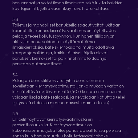
bonusrahat ja voitot ilman ilmoitusta sekä lukita kaikkien
käyttäjien tilit, jotka väärinkäyttävät tätä kohtaa.
5.3
Talletus ja mahdolliset bonuksella saadut voitot lukitaan
kasinotilille, kunnes kierrätysvaatimus on täytetty. Jos
pelaaja tekee kotiutuspyynnön, kun hänen tilillään on
aktiivista bonussaldoa tai käyttämättömiä
ilmaiskierroksia, käteiskierroksia tai muita odottavia
kampanjapalkintoja, kaikki tällaiset jäljellä olevat
bonukset, kierrokset tai palkinnot mitätöidään ja
perutaan automaattisesti.
5.4
Pelaajan bonustilille hyvitettyihin bonussummiin
sovelletaan kierrätysvaatimusta, jonka mukaan varat on
kierrätettävä neljäkymmentä (40x) kertaa ennen kuin ne
voidaan lisätä käteissaldoosi, ja ne voidaan kotiuttaa (ellei
erityisissä ehdoissa nimenomaisesti mainita toisin).
5.5
Eri pelit täyttävät kierrätysvaatimusta eri
prosenttiosuuksilla. Kierrätysvaatimus on
kokonaissumma, joka tulee panostaa sallituissa peleissä
ennen kuin bonus muuttuu kotiutettavaksi rahaksi.