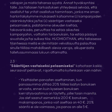
väliajoin ja mistä tahansa syystä. Annat hyväksyntäsi
tälle. Jos tällaisen tarkastuksen yhteydessä selviää, että
osallistut tai yrität osallistua toimintaan, jonka me oman
harkintakykymme mukaisesti katsomme (i) kampanjoiden
väärinkäytöksi ja/tai (ii) sääntöjen vastaiseksi
pelaamiseksi, pidätämme oikeuden kieltää,
takavarikoida, peruuttaa tai estää oikeutesi
kampanjoihin, voittoihin tai bonuksiin, tai estää pääsysi
sivustolle ja/tai sulkea tilisi. HUOMIOITHAN, että tällaisessa
tilanteessa meillä ei ole mitään velvollisuutta palauttaa
sinulle tililläsi mahdollisesti olevia varoja, alkuperäistä
talletussummaasi lukuun ottamatta.
2.3
“
Sääntöjen vastaiseksi pelaamiseksi
” katsotaan kaikki
seuraavat pelitavat, rajoittumatta kuitenkaan vain näihin:
• Yksittäisten panosten asettaminen, kun
panossumma ylittää 20% tilillesi lisätyn bonuksen
arvosta, ennen kuin kyseisen bonuksen
kierrätysvaatimus on täytetty, jollei toisin mainita.
Jos olet saanut esimerkiksi 200 € bonuksen,
maksimipanos, jonka voit asettaa on 40 €. 20%
sääntö ei ole voimassa, jos panos on alle 5 €.