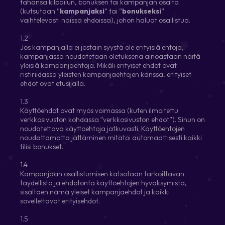
tahansa kilpailun, bonuksen tai kampanjan osalta
(kutsutaan ”
kampanjaksi
” tai ”
bonukseksi
”
vaihtelevasti näissä ehdoissa), johon haluat osallistua.
1.2
Jos kampanjalla ei jostain syystä ole erityisiä ehtoja,
kampanjassa noudatetaan oletuksena ainoastaan näitä
yleisiä kampanjaehtoja. Mikäli erityiset ehdot ovat
ristiriidassa yleisten kampanjaehtojen kanssa, erityiset
ehdot ovat etusijalla.
1.3
Käyttöehdot ovat myös voimassa (kuten ilmoitettu
verkkosivuston kohdassa “verkkosivuston ehdot”). Sinun on
noudatettava käyttöehtoja jatkuvasti. Käyttöehtojen
noudattamatta jättäminen mitätöi automaattisesti kaikki
tilisi bonukset.
1.4
Kampanjaan osallistumisen katsotaan tarkoittavan
täydellistä ja ehdotonta käyttöehtojen hyväksymistä,
sisältäen nämä yleiset kampanjaehdot ja kaikki
sovellettavat erityisehdot.
1.5