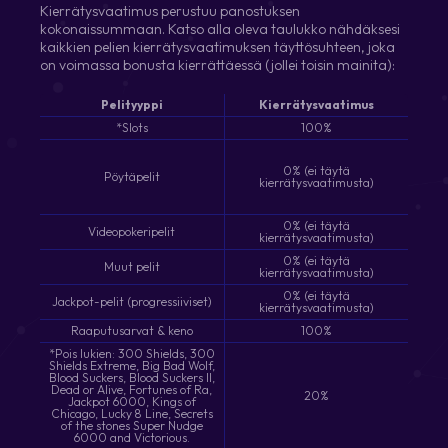
Kierrätysvaatimus perustuu panostuksen
kokonaissummaan. Katso alla oleva taulukko nähdäksesi
kaikkien pelien kierrätysvaatimuksen täyttösuhteen, joka
on voimassa bonusta kierrättäessä (jollei toisin mainita):
Pelityyppi
Kierrätysvaatimus
*Slots
100%
0% (ei täytä
Pöytäpelit
kierrätysvaatimusta)
0% (ei täytä
Videopokeripelit
kierrätysvaatimusta)
0% (ei täytä
Muut pelit
kierrätysvaatimusta)
0% (ei täytä
Jackpot-pelit (progressiiviset)
kierrätysvaatimusta)
Raaputusarvat & keno
100%
*Pois lukien: 300 Shields, 300
Shields Extreme, Big Bad Wolf,
Blood Suckers, Blood Suckers II,
Dead or Alive, Fortunes of Ra,
20%
Jackpot 6000, Kings of
Chicago, Lucky 8 Line, Secrets
of the stones Super Nudge
6000 and Victorious.